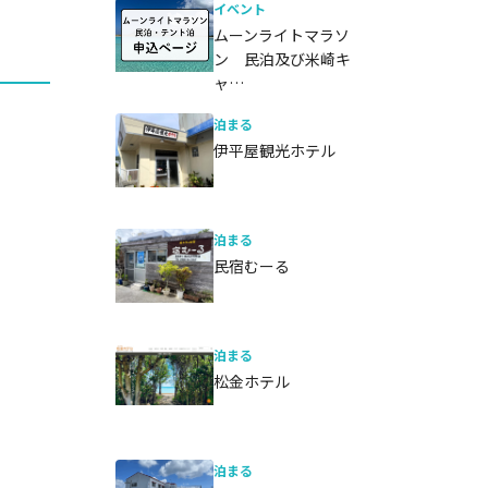
イベント
ムーンライトマラソ
ン 民泊及び米崎キ
ャ…
泊まる
伊平屋観光ホテル
泊まる
民宿むーる
泊まる
松金ホテル
泊まる