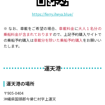
https://ferry.iheya.blue/
※ なお、車載をご希望の場合、
車載料金
に
大人１名分の
乗船料金が含まれております
ので、上記予約購入サイトで
の乗船予約購入は
車載分を除いた乗船予約購入
をお願いい
たします。
運天港
運天港の場所
〒905-0404
沖縄県国頭郡今帰仁村字上運天