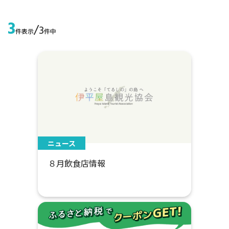
3
/
3
件表示
件中
ニュース
８月飲食店情報