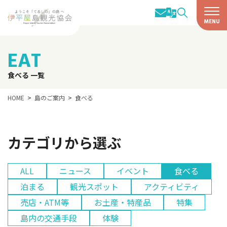
EAT
食べる 一覧
HOME
島のご案内
食べる
カテゴリから選ぶ
ALL
ニュース
イベント
食べる
泊まる
観光スポット
アクティビティ
売店・ATM等
お土産・特産品
特集
島内の交通手段
体験