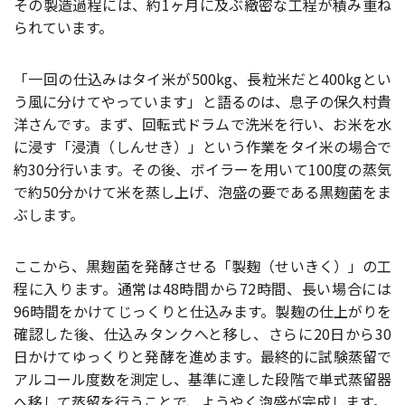
その製造過程には、約1ヶ月に及ぶ緻密な工程が積み重ね
られています。
「一回の仕込みはタイ米が500kg、長粒米だと400kgとい
う風に分けてやっています」と語るのは、息子の保久村貴
洋さんです。まず、回転式ドラムで洗米を行い、お米を水
に浸す「浸漬（しんせき）」という作業をタイ米の場合で
約30分行います。その後、ボイラーを用いて100度の蒸気
で約50分かけて米を蒸し上げ、泡盛の要である黒麹菌をま
ぶします。
ここから、黒麹菌を発酵させる「製麹（せいきく）」の工
程に入ります。通常は48時間から72時間、長い場合には
96時間をかけてじっくりと仕込みます。製麹の仕上がりを
確認した後、仕込みタンクへと移し、さらに20日から30
日かけてゆっくりと発酵を進めます。最終的に試験蒸留で
アルコール度数を測定し、基準に達した段階で単式蒸留器
へ移して蒸留を行うことで、ようやく泡盛が完成します。