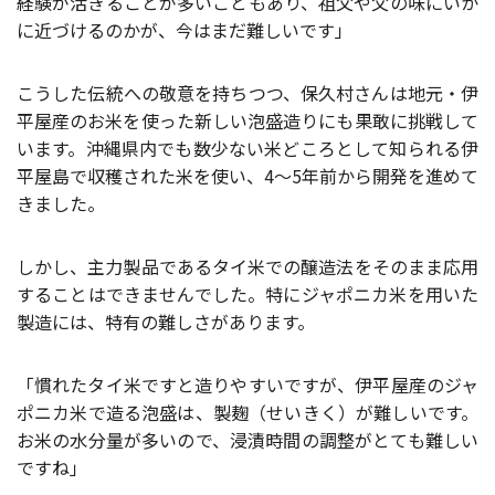
経験が活きることが多いこともあり、祖父や父の味にいか
に近づけるのかが、今はまだ難しいです」
こうした伝統への敬意を持ちつつ、保久村さんは地元・伊
平屋産のお米を使った新しい泡盛造りにも果敢に挑戦して
います。沖縄県内でも数少ない米どころとして知られる伊
平屋島で収穫された米を使い、4〜5年前から開発を進めて
きました。
しかし、主力製品であるタイ米での醸造法をそのまま応用
することはできませんでした。特にジャポニカ米を用いた
製造には、特有の難しさがあります。
「慣れたタイ米ですと造りやすいですが、伊平屋産のジャ
ポニカ米で造る泡盛は、製麹（せいきく）が難しいです。
お米の水分量が多いので、浸漬時間の調整がとても難しい
ですね」