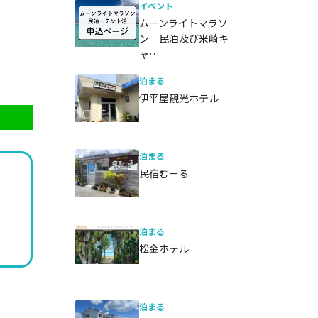
イベント
ムーンライトマラソ
ン 民泊及び米崎キ
ャ…
泊まる
伊平屋観光ホテル
泊まる
民宿むーる
泊まる
松金ホテル
泊まる