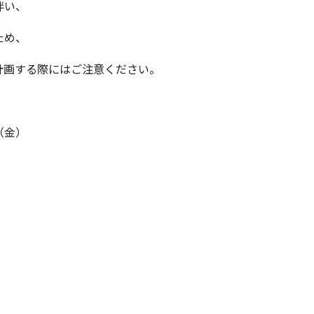
伴い、
ため、
計画する際にはご注意ください。
（金）