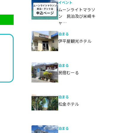
イベント
ムーンライトマラソ
ン 民泊及び米崎キ
ャ…
泊まる
伊平屋観光ホテル
泊まる
民宿むーる
泊まる
松金ホテル
泊まる