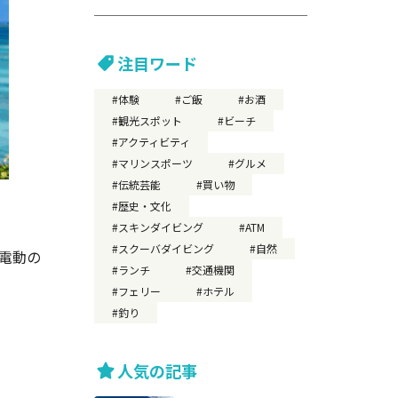
注目ワード
体験
ご飯
お酒
観光スポット
ビーチ
アクティビティ
マリンスポーツ
グルメ
伝統芸能
買い物
歴史・文化
スキンダイビング
ATM
スクーバダイビング
自然
電動の
ランチ
交通機関
フェリー
ホテル
釣り
人気の記事