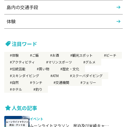
島内の交通手段
体験
注目ワード
体験
ご飯
お酒
観光スポット
ビーチ
アクティビティ
マリンスポーツ
グルメ
伝統芸能
買い物
歴史・文化
スキンダイビング
ATM
スクーバダイビング
自然
ランチ
交通機関
フェリー
ホテル
釣り
人気の記事
イベント
ムーンライトマラソン 民泊及び米崎キャ…