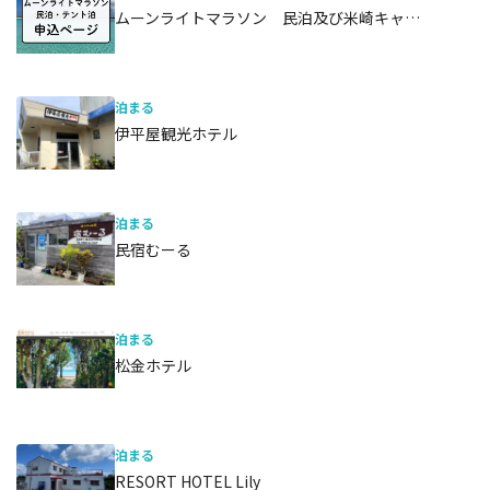
ムーンライトマラソン 民泊及び米崎キャ…
泊まる
伊平屋観光ホテル
泊まる
民宿むーる
泊まる
松金ホテル
泊まる
RESORT HOTEL Lily