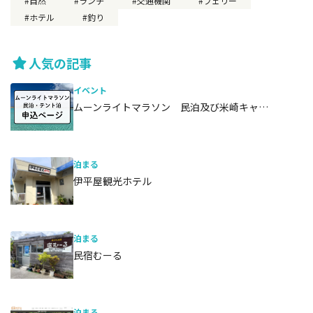
自然
ランチ
交通機関
フェリー
ホテル
釣り
人気の記事
イベント
ムーンライトマラソン 民泊及び米崎キャ…
泊まる
伊平屋観光ホテル
泊まる
民宿むーる
泊まる