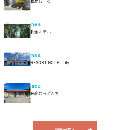
民宿むーる
泊まる
松金ホテル
泊まる
RESORT HOTEL Lily
泊まる
民宿むらどんち
記事一覧へ