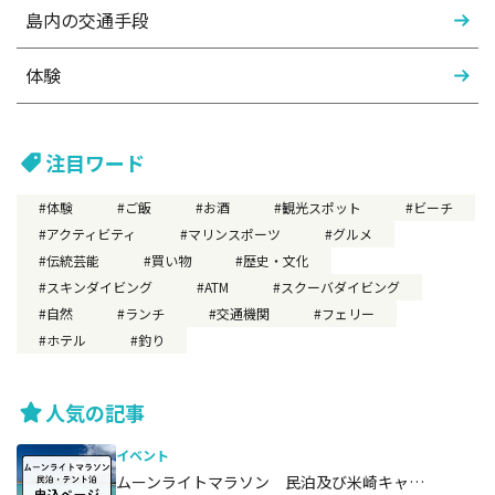
島内の交通手段
体験
注目ワード
体験
ご飯
お酒
観光スポット
ビーチ
アクティビティ
マリンスポーツ
グルメ
伝統芸能
買い物
歴史・文化
スキンダイビング
ATM
スクーバダイビング
自然
ランチ
交通機関
フェリー
ホテル
釣り
人気の記事
イベント
ムーンライトマラソン 民泊及び米崎キャ…