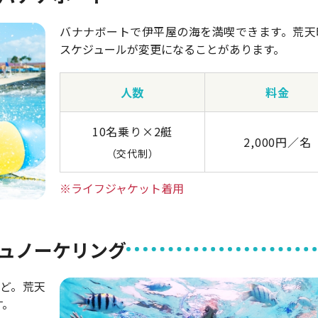
バナナボートで伊平屋の海を満喫できます。荒天
スケジュールが変更になることがあります。
人数
料金
10名乗り×2艇
2,000円／名
（交代制）
※ライフジャケット着用
ュノーケリング
ど。荒天
す。