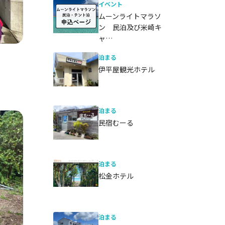
イベント
ムーンライトマラソ
ン 民泊及び米崎キ
ャ…
泊まる
伊平屋観光ホテル
泊まる
民宿むーる
泊まる
松金ホテル
泊まる