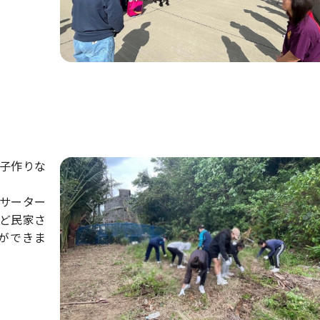
子作りな
サーター
ど民家さ
ができま