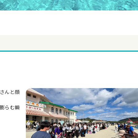
さんと顔
膨らむ瞬