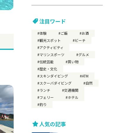
注目ワード
体験
ご飯
お酒
観光スポット
ビーチ
アクティビティ
マリンスポーツ
グルメ
伝統芸能
買い物
歴史・文化
スキンダイビング
ATM
スクーバダイビング
自然
ランチ
交通機関
フェリー
ホテル
釣り
人気の記事